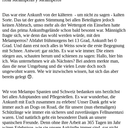
Das war eine Ankunft von der kälteren - um nicht zu sagen - kalten
Sorte. Das tat der guten Stimmung bei allen Beteiligten jedoch
keinen Abbruch, umso mehr als der Wettergott ein Einsehen hatte
und das prima Ankunftsgelände schon bald besonnt war. Männiglich
fragte sich, wie denn das wohl werden würde, mit den
Melamperros? Abfahrt frühmorgens bei 13 Grad, Ankunft bei 0
Grad. Und dann erst noch alles in Weiss sowie die erste Begegnung
mit Schnee. Antwort: gar nichts. Es war wie immer. Die einen
stiegen aus, schauten herum und schienen zu sagen: Hallo, hier bin
ich. Was unternehmen wir als Nächstes? Bei andern merkte man,
dass die neue Umgebung und die vielen Leute doch noch
ungewohnt waren. Wie wir inzwischen wissen, hat sich das aber
bereits gelegt 😍.
Wir von Melampo Spanien und Schweiz bedanken uns herzlichst
bei allen Adoptanden und Pflegestellen. Es war wunderbar, die
Ankunft mit Euch zusammen zu erleben! Unser Dank geht wie
immer auch an Dogs on Road, die für unsere (nun ehemaligen)
Schützlinge wie immer ein sicheres und zuverlässiges Fellnasentaxi
waren. Und natürlich geht ein besonderer Dank an unsere
spanischen Freunde. Denn ohne ihre Arbeit an 365 Tagen im Jahr
wären Erlebnisse, wie sie unsere Ankünfte immer sind, gar nicht