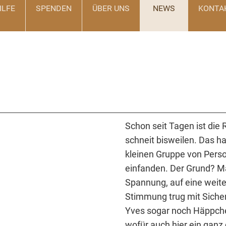
ILFE
SPENDEN
ÜBER UNS
Suchen
NEWS
KONTA
Schon seit Tagen ist die
schneit bisweilen. Das ha
kleinen Gruppe von Perso
einfanden. Der Grund? Ma
Spannung, auf eine weit
Stimmung trug mit Sicher
Yves sogar noch Häppche
wofür auch hier ein ganz