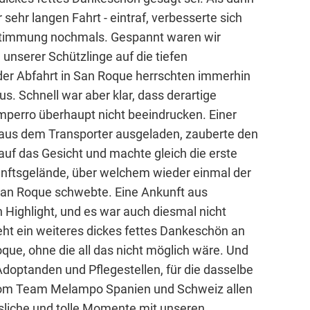
 sehr langen Fahrt - eintraf, verbesserte sich
 Stimmung nochmals. Gespannt waren wir
n unserer Schützlinge auf die tiefen
der Abfahrt in San Roque herrschten immerhin
us. Schnell war aber klar, dass derartige
mperro überhaupt nicht beeindrucken. Einer
us dem Transporter ausgeladen, zauberte den
uf das Gesicht und machte gleich die erste
ftsgelände, über welchem wieder einmal der
an Roque schwebte. Eine Ankunft aus
 Highlight, und es war auch diesmal nicht
ht ein weiteres dickes fettes Dankeschön an
que, ohne die all das nicht möglich wäre. Und
Adoptanden und Pflegestellen, für die dasselbe
vom Team Melampo Spanien und Schweiz allen
sliche und tolle Momente mit unseren